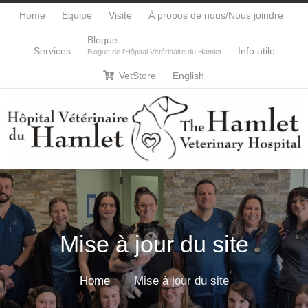
Home
Équipe
Visite
À propos de nous/Nous joindre
Blogue
Services
Info utile
Blogue de l’Hôpital Vétérinaire du Hamlet
VetStore
English

Mise à jour du site
Home
Mise à jour du site