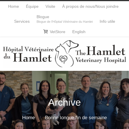
Home
Équipe
Visite
À propos de nous/Nous joindre
Blogue
Services
Info utile
Blogue de l’Hôpital Vétérinaire du Hamlet
VetStore
English

Archive
Home
Bonne longue fin de semaine