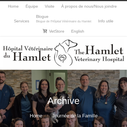
Home
Équipe
Visite
À propos de nous/Nous joindre
Blogue
Services
Info utile
Blogue de l’Hôpital Vétérinaire du Hamlet
VetStore
English

Archive
Home
Journée de la Famille