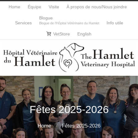
Home
Équipe
Visite
À propos de nous/Nous joindre
Blogue
Services
Info utile
Blogue de l’Hôpital Vétérinaire du Hamlet
VetStore
English

Fêtes 2025-2026
Home
Fêtes 2025-2026