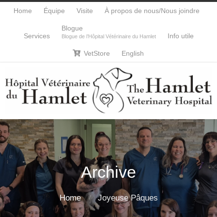
Home
Équipe
Visite
À propos de nous/Nous joindre
Blogue
Services
Info utile
Blogue de l’Hôpital Vétérinaire du Hamlet
VetStore
English

Archive
Home
Joyeuse Pâques